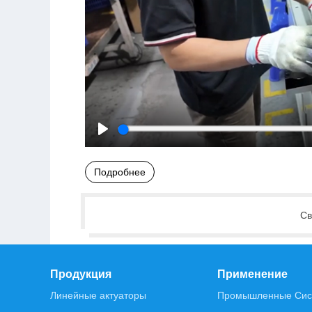
Play
Подробнее
Св
Продукция
Применение
Линейные актуаторы
Промышленные Сис