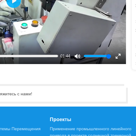
Play
01:44
Mute
Enter
fullscree
яжитесь с нами!
Проекты
темы Перемещения
Применение промышленного линейного
привода в проекте солнечной трекерной