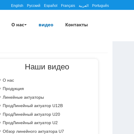
English
Русский
Español
Français
العربية
Português
О нас
видео
Контакты
Наши видео
О нас
Продукция
Линейные актуаторы
ПродЛинейный актуатор U12B
ПродЛинейный актуатор U20
ПродЛинейный актуатор U2
Обзор линейного актуатора U7