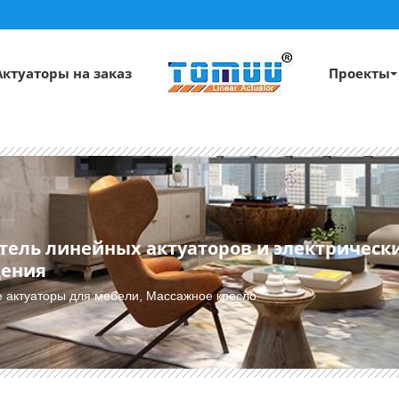
Актуаторы на заказ
Проекты
ель линейных актуаторов и электрическ
щения
 актуаторы для мебели, Массажное кресло