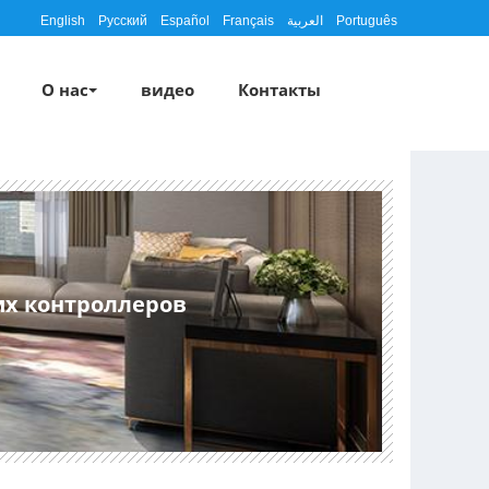
English
Русский
Español
Français
العربية
Português
О нас
видео
Контакты
их контроллеров