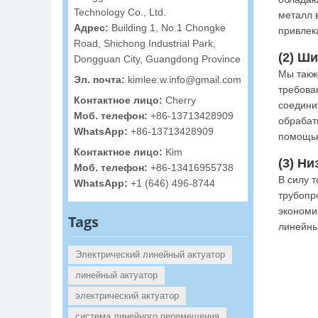
Technology Co., Ltd.
металл 
Адрес:
Building 1, No.1 Chongke
привлек
Road, Shichong Industrial Park,
(2) Ш
Dongguan City, Guangdong Province
Мы такж
Эл. почта:
kimlee.w.info@gmail.com
требова
Контактное лицо:
Cherry
соедини
Моб. телефон:
+86-13713428909
обрабат
WhatsApp:
+86-13713428909
помощью
Контактное лицо:
Kim
(3) Н
Моб. телефон:
+86-13416955738
В силу 
WhatsApp:
+1 (646) 496-8744
трубопр
экономи
Tags
линейны
Электрический линейный актуатор
линейный актуатор
электрический актуатор
система линейного перемещения