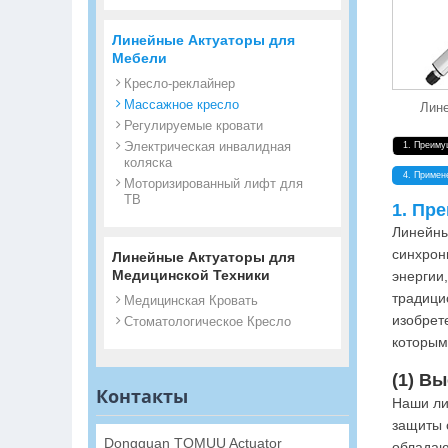
Линейные Актуаторы для
Мебели
Кресло-реклайнер
Массажное кресло
Лин
Регулируемые кровати
Электрическая инвалидная
1. Преиму
коляска
4. Примен
Моторизированный лифт для
ТВ
1. Пр
Линейны
синхрон
Линейные Актуаторы для
Медицинской Техники
энергии
традици
Медицинская Кровать
изобрет
Стоматологическое Кресло
которым
(1) В
Контакты
Наши ли
защиты 
Dongguan TOMUU Actuator
обладаю