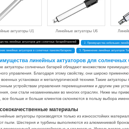
ейные актуаторы U1
Линейные актуаторы U6
Линей
щества линейных актуаторов для солнечных батарей/панелей
2. Преимущества небольших линейн
ение линейных актуаторов в солнечных панелях/батареях
5. Применение линейных актуаторов To
еимущества линейных актуаторов для солнечных 
е актуаторы солнечных батарей обладают множеством преимущест
ного управления. Благодаря этому свойству, они широко применяю
, военных установках и металлургической технике.Такие актуаторы
онным устройствам управления перемещениями и другим уже уста
ения, они стали незаменимыми во многих отраслях. Ниже мы прив
, все больше и больше клиентов склоняются в пользу выбора имен
ысококачественные материалы
нейные актуаторы производятся только из износостойких материал
от пыли. Шестерня и турбины выполняются из алюминиевой бронзы 
т превосходной износостойкостью и гладкостью. Используются нап