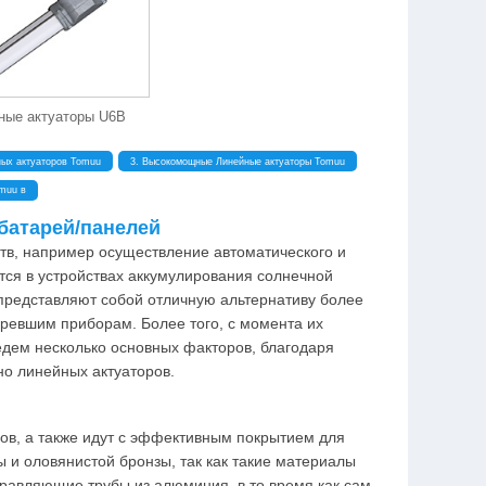
ные актуаторы U6B
ых актуаторов Tomuu
3. Высокомощные Линейные актуаторы Tomuu
muu в
батарей/панелей
в, например осуществление автоматического и
тся в устройствах аккумулирования солнечной
 представляют собой отличную альтернативу более
ревшим приборам. Более того, с момента их
едем несколько основных факторов, благодаря
но линейных актуаторов.
ов, а также идут с эффективным покрытием для
и оловянистой бронзы, так как такие материалы
равляющие трубы из алюминия, в то время как сам