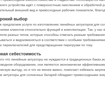
всего устройства идёт с поверхностным окислением и обработкой
ательный внешний вид и превосходные рабочие показатели, благо
ирокий выбор
е предлагаем услуги по изготовлению линейных актуаторов для со
ниями клиентов относительно функций и комплектации. Так, у нас 
тели разных типов, которые способны отвечать разным требования
ываться и видоизменяться в соответствии с особыми требованиями
 переключателей для предотвращения перегрузки по току.
изкая себестоимость
того что линейные актуаторы не нуждаются в традиционных баках,
оводном оборудовании, они являются экономически эффективными.
ческую выгоду, но и что не менее важно, помогают избежать загря
е актуаторы для солнечных батарей обладают превосходными эне