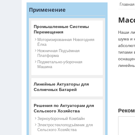
Главная
Применение
Мас
Промышленные Системы
Перемещения
Наши ли
шума и 
Моторизированная Новогодняя
Ёлка
абсолют
Ножничная Подъёмная
типами 
Платформа
оснащен
Подметально-уборочная
линейны
Машина
Линейные Актуаторы для
Солнечных Батарей
Решения по Актуаторам для
Реком
Сельского Хозяйства
Зерноуборочный Комбайн
Электростеклоподъёмник для
Сельского Хозяйства