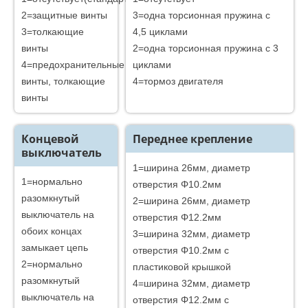
2=защитные винты
3=одна торсионная пружина с
3=толкающие
4,5 циклами
винты
2=одна торсионная пружина с 3
4=предохранительные
циклами
винты, толкающие
4=тормоз двигателя
винты
Концевой
Переднее крепление
выключатель
1=ширина 26мм, диаметр
1=нормально
отверстия Φ10.2мм
разомкнутый
2=ширина 26мм, диаметр
выключатель на
отверстия Φ12.2мм
обоих концах
3=ширина 32мм, диаметр
замыкает цепь
отверстия Φ10.2мм с
2=нормально
пластиковой крышкой
разомкнутый
4=ширина 32мм, диаметр
выключатель на
отверстия Φ12.2мм с