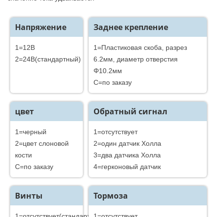
Напряжение
Заднее крепление
1=12В
1=Пластиковая скоба, разрез
2=24В(стандартный)
6.2мм, диаметр отверстия
Φ10.2мм
C=по заказу
цвет
Обратный сигнал
1=черный
1=отсутствует
2=цвет слоновой
2=один датчик Холла
кости
3=два датчика Холла
C=по заказу
4=герконовый датчик
Винты
Тормоза
1=отсутствует(стандартный)
1=отсутствует