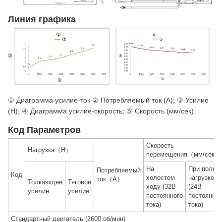
Линия графика
① Диаграмма усилие-ток ② Потребляемый ток (A); ③ Усилие
(Н); ④ Диаграмма усилие-скорость; ⑤ Скорость (мм/сек)
Код Параметров
Скорость
Нагрузка（Н）
перемещения（мм/сек）
На
При полно
Потребляемый
Код
холостом
нагрузке
ток（A）
Толкающее
Тяговое
ходу (32В
(24В
усилие
усилие
постоянного
постоянног
тока)
тока)
Стандартный двигатель (2600 об/мин)