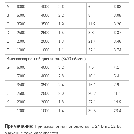
A
6000
4000
2.6
6
3.03
B
5000
4000
2.2
8
3.09
C
3500
3500
1.9
11.9
3.26
D
2500
2500
1.5
8.3
3.37
E
2000
2000
1.3
21.4
3.46
F
1000
1000
1.1
32.1
3.74
Высокоскоростной двигатель (3400 об/мин)
G
6000
4000
3.2
7.6
4.1
H
5000
4000
2.8
10.1
5.4
I
3500
3500
2.4
15.1
7.9
J
2500
2500
2.0
20.2
11.1
K
2000
2000
1.8
27.1
14.9
L
1000
1000
1.4
39.5
23.4
Примечание:
При изменении напряжения с 24 В на 12 В,
значение тока удваивается