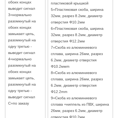
обоих концах
пластиковой крышкой
выводит сигнал
5=Пластиковая скоба, ширина
3=нормально
32мм, разрез 8.2мм, диаметр
разомкнутый на
отверстия Φ10.2мм
обоих концах
6=Пластиковая скоба, ширина
замыкает цепь,
32мм, разрез 8.2мм, диаметр
разомкнутый на
отверстия Φ12.2мм
одну третью -
7=Скоба из алюминиевого
выводит сигнал
сплава, ширина 26мм, разрез
4=нормально
6.2мм, диаметр отверстия
разомкнутый на
Φ10.2ммm
обоих концах
8=Скоба из алюминиевого
замыкает цепь,
сплава, ширина 26мм, разрез
разомкнутый на
6.2мм, диаметр отверстия
одну третью -
Φ12.2mm
выводит сигнал
9=Скоба из алюминиевого
C=по заказу
сплава +ниппель из ПВХ, ширина
26мм, разрез 6.2мм, диаметр
отверстия Φ10.2мм