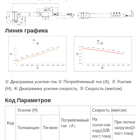
Линия графика
① Диаграмма усилие-ток ② Потребляемый ток (A); ③ Усилие
(Н); ④ Диаграмма усилие-скорость; ⑤ Скорость (мм/сек)
Код Параметров
Усилие (Н)
Скорость (мм/сек)
На
Потребляемый
При полной
Код
холостом
ток（A）
Толкающее
Тяговое
нагрузке(24В
ходу(32В
пост.тока)
пост.тока)