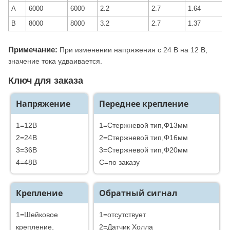
A
6000
6000
2.2
2.7
1.64
B
8000
8000
3.2
2.7
1.37
Примечание:
При изменении напряжения с 24 В на 12 В,
значение тока удваивается.
Ключ для заказа
Напряжение
Переднее крепление
1=12В
1=Стержневой тип,Φ13мм
2=24B
2=Стержневой тип,Φ16мм
3=36B
3=Стержневой тип,Φ20мм
4=48B
C=по заказу
Крепление
Обратный сигнал
1=Шейковое
1=отсутствует
крепление,
2=Датчик Холла