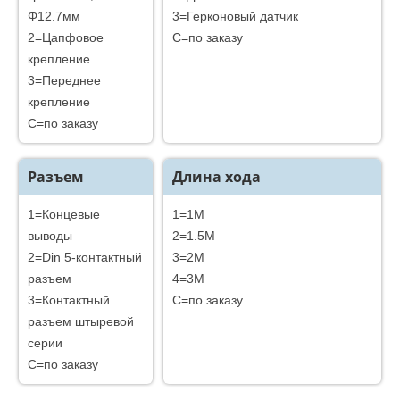
Φ12.7мм
3=Герконовый датчик
2=Цапфовое
C=по заказу
крепление
3=Переднее
крепление
C=по заказу
Разъем
Длина хода
1=Концевые
1=1M
выводы
2=1.5M
2=Din 5-контактный
3=2M
разъем
4=3M
3=Контактный
C=по заказу
разъем штыревой
серии
C=по заказу